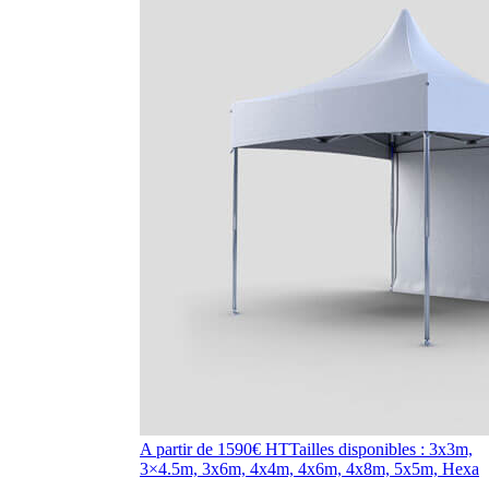
A partir de 1590€ HT
Tailles disponibles : 3x3m,
3×4.5m, 3x6m, 4x4m, 4x6m, 4x8m, 5x5m, Hexa