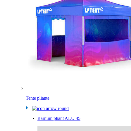
Tente pliante
Barnum pliant ALU 45