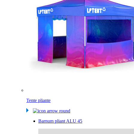
Tente pliante
Barnum pliant ALU 45