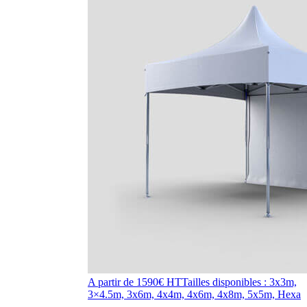
A partir de 1590€ HT
Tailles disponibles : 3x3m,
3×4.5m, 3x6m, 4x4m, 4x6m, 4x8m, 5x5m, Hexa