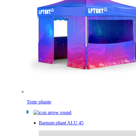
Tente pliante
Barnum pliant ALU 45