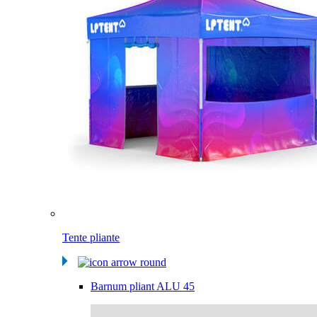
Tente pliante
Barnum pliant ALU 45