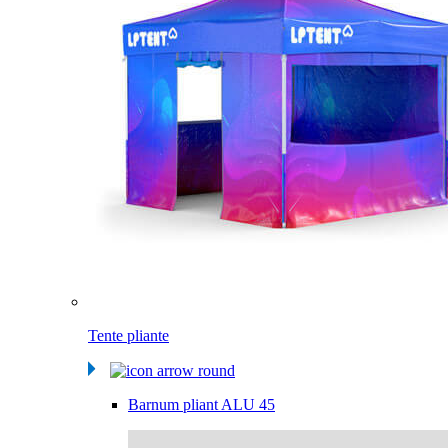
Tente pliante
Barnum pliant ALU 45