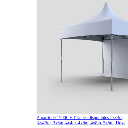
A partir de 1590€ HT
Tailles disponibles : 3x3m,
3×4.5m, 3x6m, 4x4m, 4x6m, 4x8m, 5x5m, Hexa