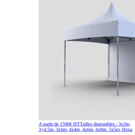
A partir de 1590€ HT
Tailles disponibles : 3x3m,
3×4.5m, 3x6m, 4x4m, 4x6m, 4x8m, 5x5m, Hexa