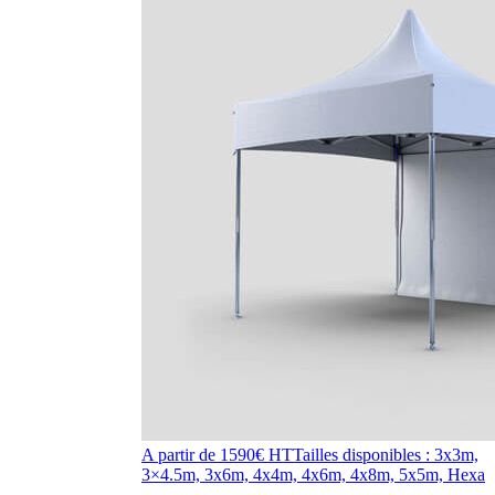
A partir de 1590€ HT
Tailles disponibles : 3x3m,
3×4.5m, 3x6m, 4x4m, 4x6m, 4x8m, 5x5m, Hexa