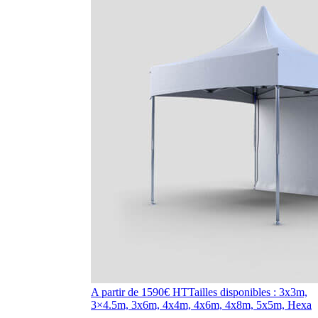
A partir de 1590€ HT
Tailles disponibles : 3x3m,
3×4.5m, 3x6m, 4x4m, 4x6m, 4x8m, 5x5m, Hexa