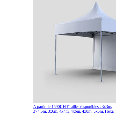
A partir de 1590€ HT
Tailles disponibles : 3x3m,
3×4.5m, 3x6m, 4x4m, 4x6m, 4x8m, 5x5m, Hexa