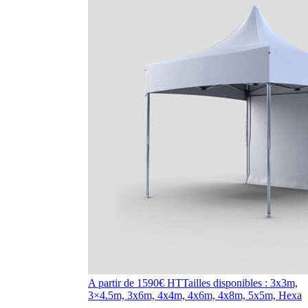
A partir de 1590€ HT
Tailles disponibles : 3x3m,
3×4.5m, 3x6m, 4x4m, 4x6m, 4x8m, 5x5m, Hexa