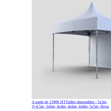
A partir de 1590€ HT
Tailles disponibles : 3x3m,
3×4.5m, 3x6m, 4x4m, 4x6m, 4x8m, 5x5m, Hexa