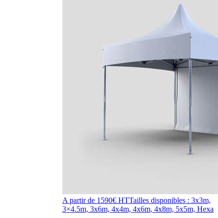
A partir de 1590€ HT
Tailles disponibles : 3x3m,
3×4.5m, 3x6m, 4x4m, 4x6m, 4x8m, 5x5m, Hexa