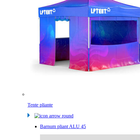
Tente pliante
Barnum pliant ALU 45